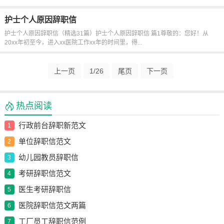
护士个人原因辞职信
护士个人原因辞职信（精选31篇）护士个人原因辞职信 篇1尊敬的：您好！从
20xx年初至今，进入xx医院工作xx年的时间里，得...
上一页
1
/26
尾页
下一页
热点阅读
行政前台辞职新范文
1
单位辞职信范文
2
幼儿园教员辞职信
3
考研辞职信范文
4
医生考研辞职信
5
医院辞职信范文两篇
6
工厂员工辞职信范例
7