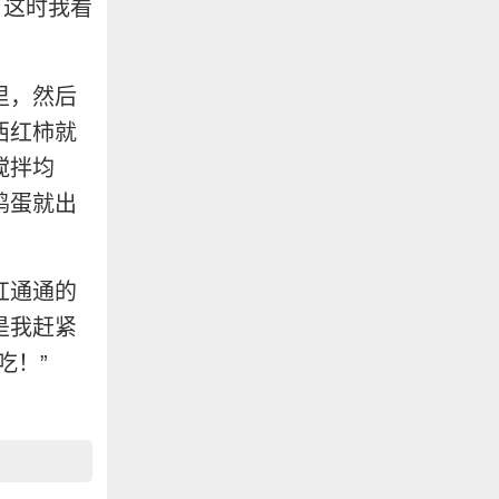
，这时我看
里，然后
西红柿就
搅拌均
鸡蛋就出
红通通的
是我赶紧
吃！”