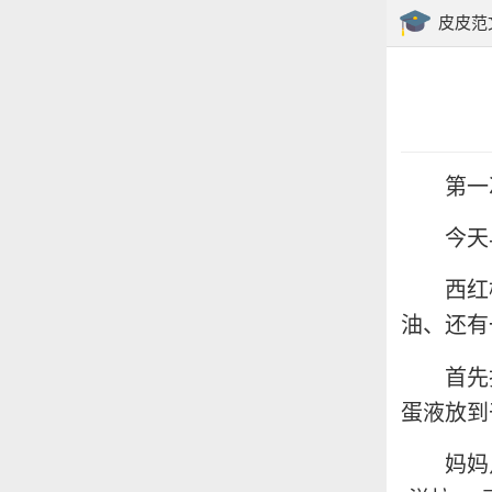
皮皮范
第一
今天
西红
油、还有
首先
蛋液放到
妈妈