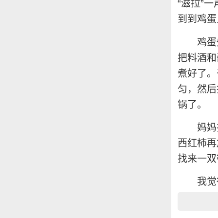
“滋拉”
到到鸡蛋
鸡蛋
把料酒和
煮好了。
匀，然后
锅了。
妈妈
西红柿再
找来一双
我觉