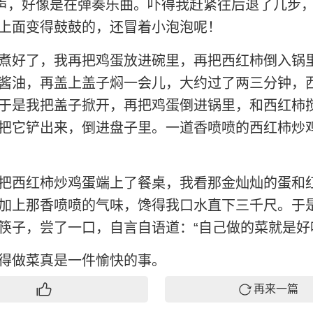
一声，好像是在弹奏乐曲。吓得我赶紧往后退了几步
上面变得鼓鼓的，还冒着小泡泡呢！
煮好了，我再把鸡蛋放进碗里，再把西红柿倒入锅
酱油，再盖上盖子焖一会儿，大约过了两三分钟，
于是我把盖子掀开，再把鸡蛋倒进锅里，和西红柿
把它铲出来，倒进盘子里。一道香喷喷的西红柿炒
把西红柿炒鸡蛋端上了餐桌，我看那金灿灿的蛋和
加上那香喷喷的气味，馋得我口水直下三千尺。于
筷子，尝了一口，自言自语道：“自己做的菜就是好
得做菜真是一件愉快的事。
再来一篇