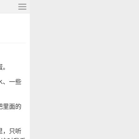
蛋。
水、一些
把里面的
里，只听