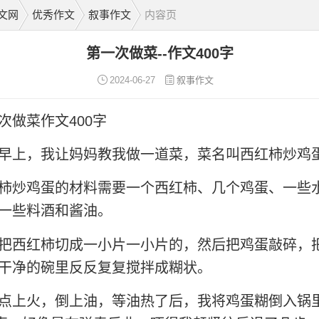
文网
优秀作文
叙事作文
内容页
第一次做菜--作文400字
2024-06-27
叙事作文
次做菜作文400字
早上，我让妈妈教我做一道菜，菜名叫西红柿炒鸡
柿炒鸡蛋的材料需要一个西红柿、几个鸡蛋、一些
一些料酒和酱油。
把西红柿切成一小片一小片的，然后把鸡蛋敲碎，
干净的碗里反反复复搅拌成糊状。
点上火，倒上油，等油热了后，我将鸡蛋糊倒入锅