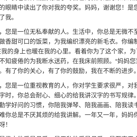
的眼睛中读出了你对我的夸奖。妈妈，谢谢您！是
了我。
，您是一位无私奉献的人。生活中，你总是无微不
做香甜可口的饭菜，为我编织漂亮的新毛衣。你编制
在我的身上也暖在我的心里。看着你为了这个家，为
不知疲倦的为我断水送药，在我床前照顾。“妈妈您
。有了你的关心，有了你的鼓励，我在不断的进步
，您是一位重视教育的人，你对学生要求很严，对
字时，你总会耐心、细心的给我讲汉字的书写规律
勤学好问的习惯，你陪我弹琴、陪我画画、陪我读
难你总是不厌其烦的给我讲解。一年又一年，妈妈
呀！