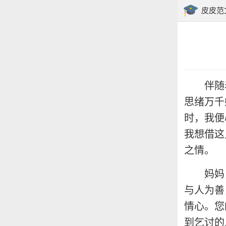
皮皮范
伴随
思绪万千
时，我便
我想借这
之情。
妈妈
与人为善
情心。您
到乞讨的