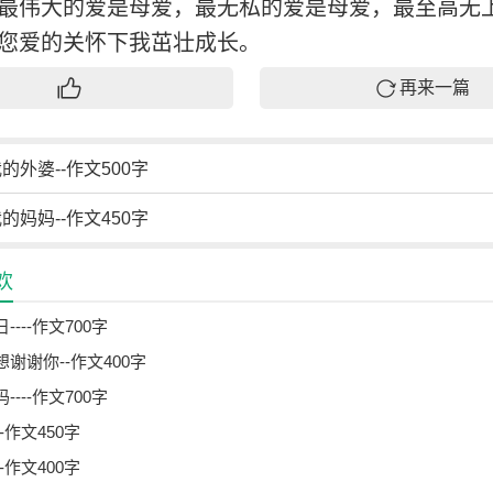
最伟大的爱是母爱，最无私的爱是母爱，最至高无
您爱的关怀下我茁壮成长。
再来一篇
的外婆--作文500字
的妈妈--作文450字
欢
---作文700字
谢谢你--作文400字
---作文700字
-作文450字
-作文400字