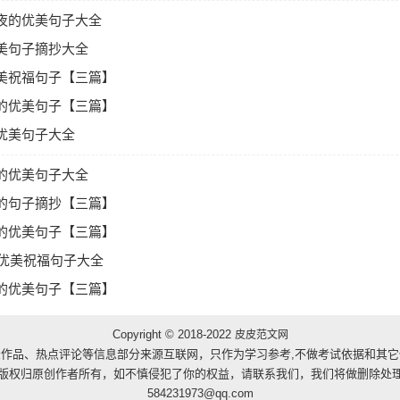
夜的优美句子大全
美句子摘抄大全
美祝福句子【三篇】
的优美句子【三篇】
优美句子大全
的优美句子大全
的句子摘抄【三篇】
的优美句子【三篇】
年优美祝福句子大全
的优美句子【三篇】
Copyright © 2018-2022
皮皮范文网
作品、热点评论等信息部分来源互联网，只作为学习参考,不做考试依据和其它
版权归原创作者所有，如不慎侵犯了你的权益，请联系我们，我们将做删除处
584231973@qq.com