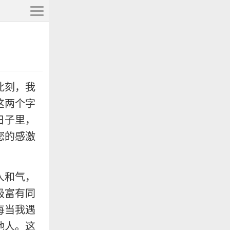
此刻，我
这两个字
日子里，
您的感激
人和气，
极富有同
每当我遇
他人。这