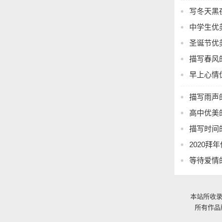
写冬天黑
中学生优
圣诞节优
描写春风
早上心情
描写雨声
高中优美
描写时间
2020拜
等待爱情
本站所收录
所有作品