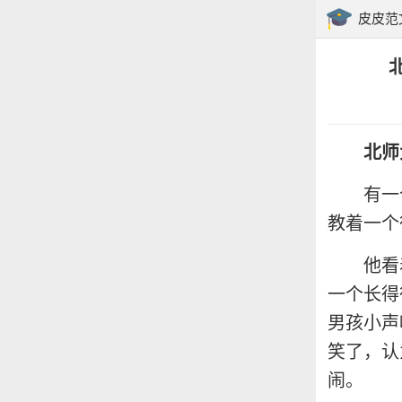
皮皮范
北师
有一
教着一个
他看
一个长得
男孩小声
笑了，认
闹。