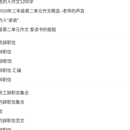
的人作文1200字
2018年三年级第二单元作文精选--老师的声音
人“弟弟”
级第二单元作文 爱读书的姐姐
员辞职信
辞职信
师辞职信
辞职信 汇编
辞职信
员工辞职信集合
的辞职信集合
信
的辞职信范文
辞职信