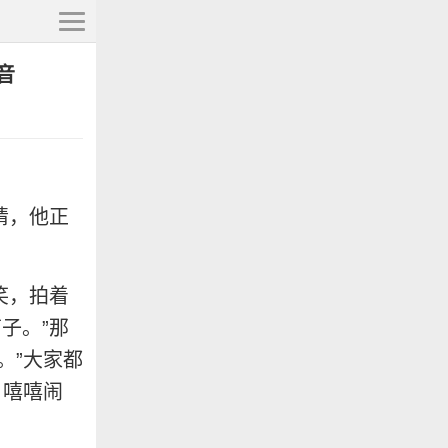
音
睛，他正
笑，拍着
子。”那
。”大家都
，嘻嘻闹