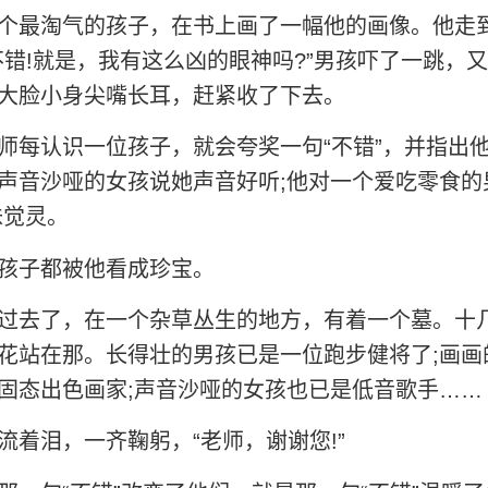
个最淘气的孩子，在书上画了一幅他的画像。他走
不错!就是，我有这么凶的眼神吗?”男孩吓了一跳，
大脸小身尖嘴长耳，赶紧收了下去。
师每认识一位孩子，就会夸奖一句“不错”，并指出
声音沙哑的女孩说她声音好听;他对一个爱吃零食的
味觉灵。
孩子都被他看成珍宝。
过去了，在一个杂草丛生的地方，有着一个墓。十
花站在那。长得壮的男孩已是一位跑步健将了;画画
固态出色画家;声音沙哑的女孩也已是低音歌手……
流着泪，一齐鞠躬，“老师，谢谢您!”