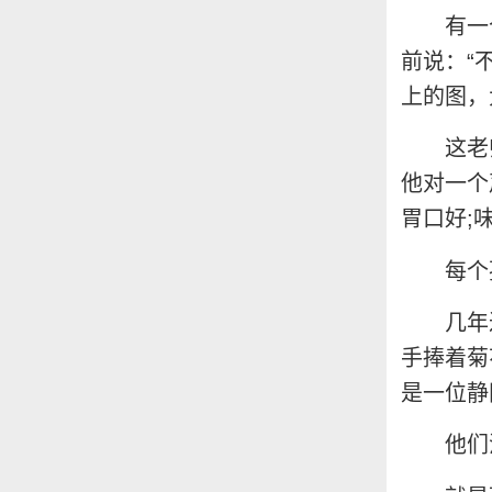
有一
前说：“
上的图，
这老
他对一个
胃口好;
每个
几年
手捧着菊
是一位静
他们