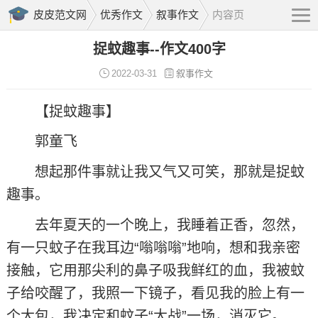
皮皮范文网
优秀作文
叙事作文
内容页
捉蚊趣事--作文400字
2022-03-31
叙事作文
【捉蚊趣事】
郭童飞
想起那件事就让我又气又可笑，那就是捉蚊
趣事。
去年夏天的一个晚上，我睡着正香，忽然，
有一只蚊子在我耳边“嗡嗡嗡”地响，想和我亲密
接触，它用那尖利的鼻子吸我鲜红的血，我被蚊
子给咬醒了，我照一下镜子，看见我的脸上有一
个大包，我决定和蚊子“大战”一场，消灭它。