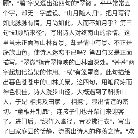
顾”，“碧”字又逗出第四句的“翠微”。平平常常五
个字，却无一字虚设。“山月随人归”，把月写得
如此脉脉有情。月尚如此，人而不如月乎？第三
句“却顾所来径”，写出诗人对终南山的余情。这
里虽未正面写山林暮景，却是情中有景。不正是
旖旎山色，使诗人迷恋不已吗？第四句又是正面
描写。“翠微”指青翠掩映的山林幽深处。“苍苍”两
字起加倍渲染的作用。“横”有笼罩意。此句描绘
出暮色苍苍中的山林美景。这四句，用笔简炼而
神色俱佳。诗人漫步山径，大概遇到了斛斯山
人，于是“相携及田家”，“相携”，显出情谊的密
切。“童稚开荆扉”，连孩子们也开柴门来迎客
了。进门后，“绿竹入幽径，青萝拂行衣”，写出
了田家庭园的恬静，流露出诗人的称羡之情。“欢