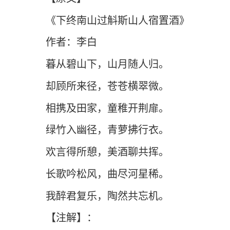
《下终南山过斛斯山人宿置酒》
作者：李白
暮从碧山下，山月随人归。
却顾所来径，苍苍横翠微。
相携及田家，童稚开荆扉。
绿竹入幽径，青萝拂行衣。
欢言得所憩，美酒聊共挥。
长歌吟松风，曲尽河星稀。
我醉君复乐，陶然共忘机。
【注解】：