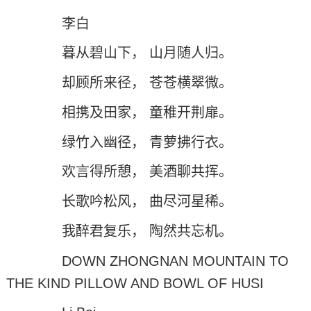
李白
暮从碧山下， 山月随人归。
却顾所来径， 苍苍横翠微。
相携及田家， 童稚开荆扉。
绿竹入幽径， 青萝拂行衣。
欢言得所憩， 美酒聊共挥。
长歌吟松风， 曲尽河星稀。
我醉君复乐， 陶然共忘机。
DOWN ZHONGNAN MOUNTAIN TO
THE KIND PILLOW AND BOWL OF HUSI