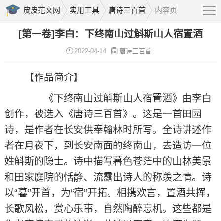
皮皮范文网
实用工具
唐诗三百首
内容页
[第一卷]李白：下终南山过斛斯山人宿置酒
2022-04-14
唐诗三百首
【作品简介】
《下终南山过斛斯山人宿置酒》由李白
创作，被选入《唐诗三百首》。这是一首田园
诗，是作者在长安供奉翰林时所写。全诗讲述作
者在月夜下，到长安南面的终南山，去造访一位
姓斛斯的隐士。诗中描写暮色苍茫中的山林美景
和田家庭院的恬静、流露出诗人的称羡之情。诗
以“暮”开首，为“宿”开拓。相携欢言，置酒共挥，
长歌风松，赏心乐事，自然陶醉忘机。这些都是