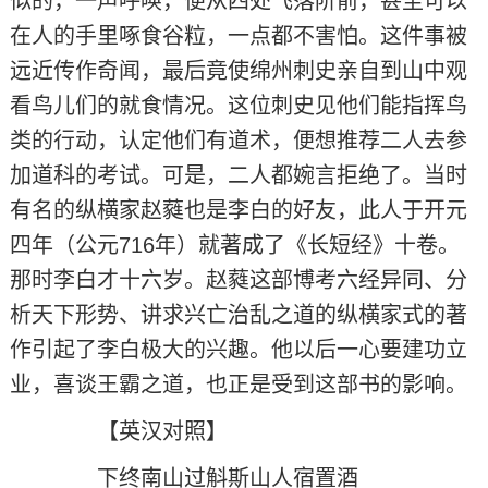
似的，一声呼唤，便从四处飞落阶前，甚至可以
在人的手里啄食谷粒，一点都不害怕。这件事被
远近传作奇闻，最后竟使绵州刺史亲自到山中观
看鸟儿们的就食情况。这位刺史见他们能指挥鸟
类的行动，认定他们有道术，便想推荐二人去参
加道科的考试。可是，二人都婉言拒绝了。当时
有名的纵横家赵蕤也是李白的好友，此人于开元
四年（公元716年）就著成了《长短经》十卷。
那时李白才十六岁。赵蕤这部博考六经异同、分
析天下形势、讲求兴亡治乱之道的纵横家式的著
作引起了李白极大的兴趣。他以后一心要建功立
业，喜谈王霸之道，也正是受到这部书的影响。
【英汉对照】
下终南山过斛斯山人宿置酒