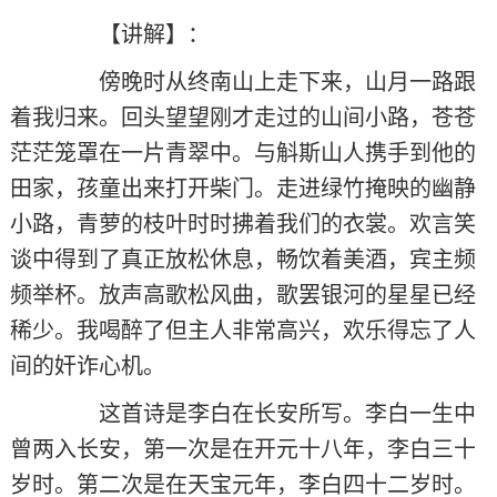
【讲解】：
傍晚时从终南山上走下来，山月一路跟
着我归来。回头望望刚才走过的山间小路，苍苍
茫茫笼罩在一片青翠中。与斛斯山人携手到他的
田家，孩童出来打开柴门。走进绿竹掩映的幽静
小路，青萝的枝叶时时拂着我们的衣裳。欢言笑
谈中得到了真正放松休息，畅饮着美酒，宾主频
频举杯。放声高歌松风曲，歌罢银河的星星已经
稀少。我喝醉了但主人非常高兴，欢乐得忘了人
间的奸诈心机。
这首诗是李白在长安所写。李白一生中
曾两入长安，第一次是在开元十八年，李白三十
岁时。第二次是在天宝元年，李白四十二岁时。