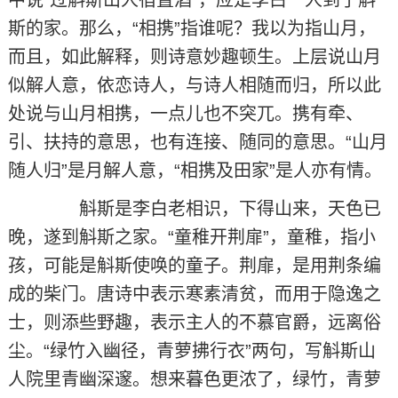
中说“过斛斯山人宿置酒”，应是李白一人到了斛
斯的家。那么，“相携”指谁呢？我以为指山月，
而且，如此解释，则诗意妙趣顿生。上层说山月
似解人意，依恋诗人，与诗人相随而归，所以此
处说与山月相携，一点儿也不突兀。携有牵、
引、扶持的意思，也有连接、随同的意思。“山月
随人归”是月解人意，“相携及田家”是人亦有情。
斛斯是李白老相识，下得山来，天色已
晚，遂到斛斯之家。“童稚开荆扉”，童稚，指小
孩，可能是斛斯使唤的童子。荆扉，是用荆条编
成的柴门。唐诗中表示寒素清贫，而用于隐逸之
士，则添些野趣，表示主人的不慕官爵，远离俗
尘。“绿竹入幽径，青萝拂行衣”两句，写斛斯山
人院里青幽深邃。想来暮色更浓了，绿竹，青萝