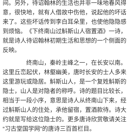
间。另外，待诏翰林的生活也并非一味地春风得
意，很快地，就有人借故中伤他，说起他的坏话
来了。这些坏话传到李白耳朵里，也使他隐隐感
到烦恼。《下终南山过斛斯山人宿置酒》一诗，
就是诗人待诏翰林初期生活和思想的一个侧面的
反映。
终南山，秦岭主峰之一，在长安以南。
这里丘峦起伏，林壑幽美，唐时长安的士人多来
这里游玩或隐居。斛斯山人，是一个复姓斛斯的
隐士，山人是对隐者的称呼。诗的题目比较长，
相当于一段小序，意思是诗人从终南山下来，经
过斛斯山人的住处，承他留宿，置酒款待。诗大
约就是写给这位隐士的。更多唐诗欣赏敬请关注
“习古堂国学网”的唐诗三百首栏目。