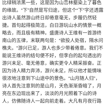
比绿稍浓黑一些，这是因为山峦林壑染上了暮色
的缘故。“下”自然是写归途，但这个“下”字还透露
出诗人虽然游山终日却倦意毫无，步履仍然轻
捷。首句起得极简洁，白日游玩山水的情景一概
略去，而且极有精神。盛唐诗人王维有一首游终
南山的五律，末联两句是：“欲投人处宿，隔水问
樵夫。”游兴已足，游人也多少带着倦意。我们不
能说王维诗的结句便不好，但李白的起句透出的
游兴未足、毫无倦意，确实更令人精采振奋。正
因为诗人精力弃沛，游兴未足，所以他才能情味
很浓地注意到下山途中的景色。“山月随人归”，
诗人首先注意到的是山月，天色渐渐昏暗了，月
亮在东边现出来了，淡淡的月光照着下山的诗
人，仿佛随诗人一起向前走着。大凡有月夜行路