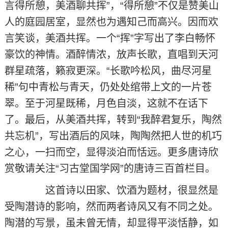
言得所憩，美酒聊共挥”，“得所憩”不仅是赞美山
人的庭园居室，显然也为遇知己而高兴。因而欢
言笑谈，美酒共挥。一个“挥”字写出了李白畅怀
豪饮的神情。酒醉情浓，放声长歌，直唱到天河
群星疏落，籁寂更深。“长歌吟松风，曲尽河星
稀”句中青松与青天，仍处处绾带上文的一片苍
翠。至于河星既稀，月色自淡，这就不在话下
了。最后，从美酒共挥，转到“我醉君复乐，陶然
共忘机”，写出酒后的风味，陶陶然把人世的机巧
之心，一扫而空，显得淡泊而恬远。更多唐诗欣
赏敬请关注“习古堂国学网”的唐诗三百首栏目。
这首诗以田家、饮酒为题材，很显然是
受陶潜诗的影响，然而两者诗风又有不同之处。
陶潜的写景，虽未曾无情，却显得平淡恬静，如