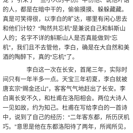
宠”，引来了一些小人的中伤。中伤他、说他坏话
的人，都是在暗中干的，偷偷摸摸、躲躲藏藏。
真是可笑得很，以李白的旷达，哪里有闲心思去
和他们计较？“陶然共忘机”是兼说自己和斛斯山
人的；名字不详的斛斯山人是否真能做到“忘
机”，我们且不去管他，李白，确是在大自然和美
酒的陶醉下，真的“忘机”了。
李白这一次在长安，首尾三年，实际时
间只有一年半多一点。天宝三年初夏，李白就被
唐玄宗“赐金还山”，客客气气地赶出了长安。李
白离长安不久，和杜甫在洛阳相会。两位大诗人
一见如故，约为知己。杜甫在写给李白的一首诗
中，说到了自己的经历：“二年客东都，所历厌机
巧。”意思是他在东都洛阳待了两年，所闻所见，