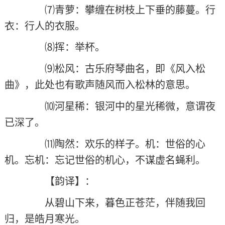
⑺青萝：攀缠在树枝上下垂的藤蔓。行
衣：行人的衣服。
⑻挥：举杯。
⑼松风：古乐府琴曲名，即《风入松
曲》，此处也有歌声随风而入松林的意思。
⑽河星稀：银河中的星光稀微，意谓夜
已深了。
⑾陶然：欢乐的样子。机：世俗的心
机。忘机：忘记世俗的机心，不谋虚名蝇利。
【韵译】：
从碧山下来，暮色正苍茫，伴随我回
归，是皓月寒光。