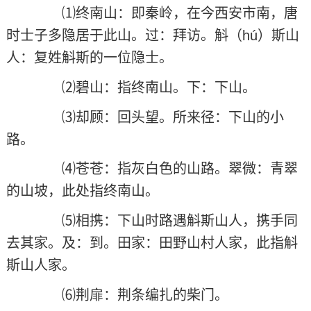
⑴终南山：即秦岭，在今西安市南，唐
时士子多隐居于此山。过：拜访。斛（hú）斯山
人：复姓斛斯的一位隐士。
⑵碧山：指终南山。下：下山。
⑶却顾：回头望。所来径：下山的小
路。
⑷苍苍：指灰白色的山路。翠微：青翠
的山坡，此处指终南山。
⑸相携：下山时路遇斛斯山人，携手同
去其家。及：到。田家：田野山村人家，此指斛
斯山人家。
⑹荆扉：荆条编扎的柴门。