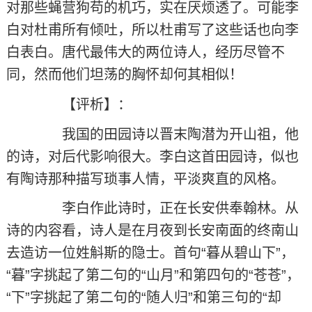
对那些蝇营狗苟的机巧，实在厌烦透了。可能李
白对杜甫所有倾吐，所以杜甫写了这些话也向李
白表白。唐代最伟大的两位诗人，经历尽管不
同，然而他们坦荡的胸怀却何其相似！
【评析】：
我国的田园诗以晋末陶潜为开山祖，他
的诗，对后代影响很大。李白这首田园诗，似也
有陶诗那种描写琐事人情，平淡爽直的风格。
李白作此诗时，正在长安供奉翰林。从
诗的内容看，诗人是在月夜到长安南面的终南山
去造访一位姓斛斯的隐士。首句“暮从碧山下”，
“暮”字挑起了第二句的“山月”和第四句的“苍苍”，
“下”字挑起了第二句的“随人归”和第三句的“却