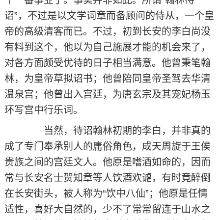
诏”，不过是以文学词章而备顾问的侍从，一个皇
帝的高级清客而已。不过，初到长安的李白尚没
有料到这个，他以为自己施展才能的机会来了，
对各方面颇受优待的日子相当满意。他曾秉笔翰
林，为皇帝草拟诏书；他曾陪同皇帝圣驾去华清
温泉宫；他曾出入宫廷，为唐玄宗及其宠妃杨玉
环写宫中行乐词。
当然，待诏翰林初期的李白，并非真的
成了专门奉承别人的庸俗角色，成天周旋于王侯
贵族之间的宫廷文人。他原是嗜酒如命的，因而
常与长安名士贺知章等人饮酒欢谑，有时竟醉倒
在长安街头，被人称为“饮中八仙”；他原是任情
适性，喜好大自然的，少不了常常留连于山水之