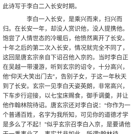
此诗写于李白二入长安时期。
李白一入长安，是乘兴而来，扫兴而
归。在长安一年，却没人赏识他，没人提携他。
饱尝了人情世态的冷暖后，他愤然离开了长安。
十年之后的第二次入长安，情况就完全不同了，
这回是唐玄宗亲自下诏召他入京的。当时李白正
在吴越一带漫游，听到玄宗的诏令，十分高兴，
他“仰天大笑出门去”，告别子女，于这一年秋天
到了长安。玄宗一见李白天姿英朗，非常高兴，
下车步行迎接，以七宝床赐食，御手调羹，并让
他作翰林院待诏。唐玄宗还对李白说：“你作为一
个普通百姓，名字为我所知，可见你的道德才学
是多么了不起！”似乎玄宗召李白入京，是要请他
干一番事业了。事实并非如此。所谓“翰林待