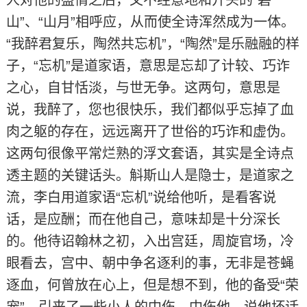
人对他的盛情之后，又不经意地和开头的“碧
山”、“山月”相呼应，从而使全诗浑然成为一体。
“我醉君复乐，陶然共忘机”，“陶然”是乐融融的样
子，“忘机”是道家语，意思是忘却了计较、巧诈
之心，自甘恬淡，与世无争。这两句，意思是
说，我醉了，您也很快乐，我们都似乎忘掉了血
肉之躯的存在，远远离开了世俗的巧诈和虚伪。
这两句很像平常烂熟的浮文套语，其实是全诗点
透主题的关键话头。斛斯山人是隐士，是道家之
流，李白用道家语“忘机”说给他听，是看客说
话，是应酬；而在他自己，意味却是十分深长
的。他待诏翰林之初，入出宫廷，周旋官场，冷
眼看去，宫中、朝中争名逐利的事，无非是苍蝇
逐血，何曾放在心上，但是想不到，他的备受“荣