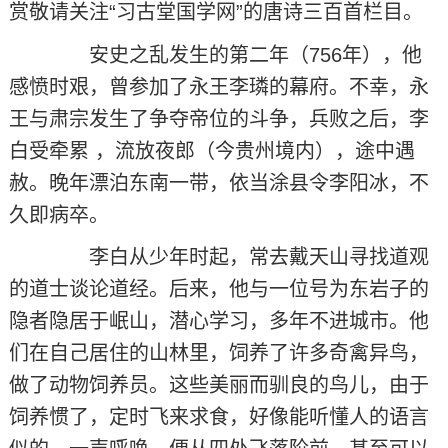
赏敬请关注“习古堂国学网”的唐诗三百首栏目。
安史之乱发生的第二年（756年），他
感愤时艰，曾参加了永王李璘的幕府。不幸，永
王与肃宗发生了争夺帝位的斗争，兵败之后，李
白受牵累 ，流放夜郎（今贵州境内），途中遇
赦。晚年漂泊东南一带，依当涂县令李阳冰，不
久即病卒。
李白从少年时起，常去戴天山寻找道观
的道士谈论道经。后来，他与一位号为东岩子的
隐者隐居于岷山，潜心学习，多年不进城市。他
们在自己居住的山林里，饲养了许多奇禽异鸟，
做了动物饲养员。这些美丽而驯良的鸟儿，由于
饲养惯了，定时飞来求食，好像能听懂人的语言