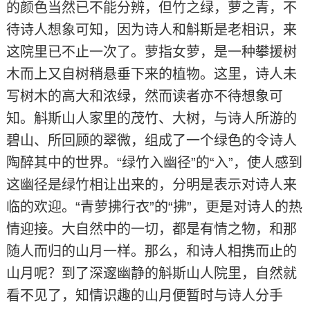
的颜色当然已不能分辨，但竹之绿，萝之青，不
待诗人想象可知，因为诗人和斛斯是老相识，来
这院里已不止一次了。萝指女萝，是一种攀援树
木而上又自树稍悬垂下来的植物。这里，诗人未
写树木的高大和浓绿，然而读者亦不待想象可
知。斛斯山人家里的茂竹、大树，与诗人所游的
碧山、所回顾的翠微，组成了一个绿色的令诗人
陶醉其中的世界。“绿竹入幽径”的“入”，使人感到
这幽径是绿竹相让出来的，分明是表示对诗人来
临的欢迎。“青萝拂行衣”的“拂”，更是对诗人的热
情迎接。大自然中的一切，都是有情之物，和那
随人而归的山月一样。那么，和诗人相携而止的
山月呢？到了深邃幽静的斛斯山人院里，自然就
看不见了，知情识趣的山月便暂时与诗人分手