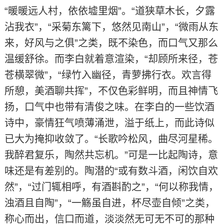
“暖暖远人村，依依墟里烟”。“道狭草木长，夕露
沾我衣”，“采菊东篱下，悠然见南山”，“微雨从东
来，好风与之俱”之类，既不染色，而口气又那么
温缓舒徐。而李白就着意渲染，“却顾所来径，苍
苍横翠微”，“绿竹入幽径，青萝拂行衣。欢言得
所憩，美酒聊共挥”，不仅色彩鲜明，而且神情飞
扬，口气中也带有清俊之味。在李白的一些饮酒
诗中，豪情狂气喷薄涌泄，溢于纸上，而此诗似
已大为掩抑收敛了。“长歌吟松风，曲尽河星稀。
我醉君复乐，陶然共忘机。”可是一比起陶诗，意
味还是有差别的。陶潜的“或有数斗酒，闲饮自欢
然”，“过门辄相呼，有酒斟酌之”，“何以称我情，
浊酒且自陶”，“一觞虽自进，杯尽壶自倾”之类，
称心而出，信口而道，淡淡然无可无不可的那种