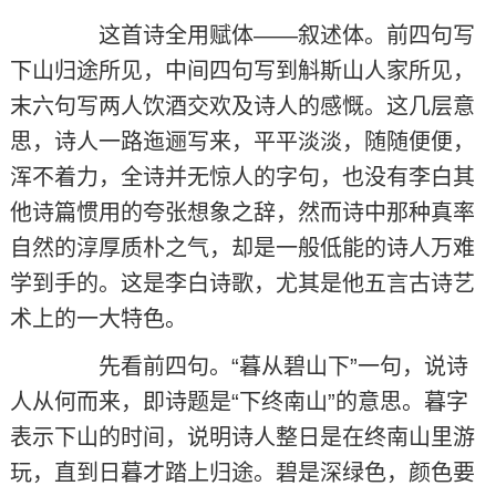
这首诗全用赋体——叙述体。前四句写
下山归途所见，中间四句写到斛斯山人家所见，
末六句写两人饮酒交欢及诗人的感慨。这几层意
思，诗人一路迤逦写来，平平淡淡，随随便便，
浑不着力，全诗并无惊人的字句，也没有李白其
他诗篇惯用的夸张想象之辞，然而诗中那种真率
自然的淳厚质朴之气，却是一般低能的诗人万难
学到手的。这是李白诗歌，尤其是他五言古诗艺
术上的一大特色。
先看前四句。“暮从碧山下”一句，说诗
人从何而来，即诗题是“下终南山”的意思。暮字
表示下山的时间，说明诗人整日是在终南山里游
玩，直到日暮才踏上归途。碧是深绿色，颜色要