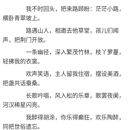
我不时回头，把来路顾盼：茫茫小路，
横卧青翠坡上。
路遇山人，相邀去他草堂，孩儿们闻
声，把荆门开放。
一条幽径，深入繁茂竹林，枝丫萝蔓，
轻拂我的衣裳。
欢声笑语，主人留我住宿，摆设美酒，
把盏共话蚕桑。
长歌吟唱，风入松的乐章，歌罢夜阑，
河汉稀星闪亮。
我醉得胡涂，你乐得癫狂，欢乐陶醉，
同把世俗遗忘。