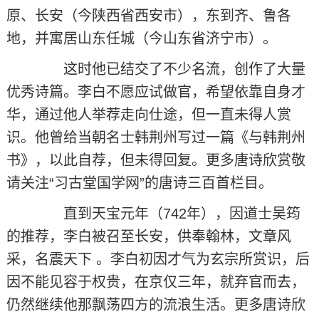
原、长安（今陕西省西安市），东到齐、鲁各
地，并寓居山东任城（今山东省济宁市）。
这时他已结交了不少名流，创作了大量
优秀诗篇。李白不愿应试做官，希望依靠自身才
华，通过他人举荐走向仕途，但一直未得人赏
识。他曾给当朝名士韩荆州写过一篇《与韩荆州
书》，以此自荐，但未得回复。更多唐诗欣赏敬
请关注“习古堂国学网”的唐诗三百首栏目。
直到天宝元年（742年），因道士吴筠
的推荐，李白被召至长安，供奉翰林，文章风
采，名震天下 。李白初因才气为玄宗所赏识，后
因不能见容于权贵，在京仅三年，就弃官而去，
仍然继续他那飘荡四方的流浪生活。更多唐诗欣