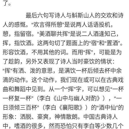
了。
最后六句写诗人与斛斯山人的交欢和诗
人的感慨。“欢言得所憩”是说两人话语投机，
憩，指留宿。“美酒聊共挥”是说二人酒逢知己，
挥，指饮酒。这两句切了题面上的“宿”和“置酒”。
形容饮酒，不用其他的词。而用“挥”，可能是为
了趁韵，另外又表现了诗人当时豪饮的情状：
“挥”有洒、泼的意思，是满饮一杯后倾去杯中余
滴的动作。这个动作，我们现在或可以在古典戏
曲和舞蹈中见到。从一个“挥”字，可以想见“一杯
一杯复一杯”（李白《山中与幽人对酌》），“一
日须倾三百杯”（李白《襄阳歌》）的“酒中仙”的
形象：洒脱、豪爽，神情散朗。中国古典诗人
中，嗜酒的很多，然而恐怕只有李白等少数几个