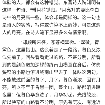
体验的人，都会有这种错觉。东晋诗人陶渊明有
这样一句诗：“带月荷锄归。”月亮升的要比李白
诗中的月亮高一些，体会却是同样的。这一句也
是诗人的实感，写得或许算不上奇妙，可是这恋
人的月亮，在诗人笔下显得多么有情意啊。
“却顾所来径，苍苍横翠微。”翠微，青
黛色，这里指山。这么着走了一段路，暮色又浓
似先前了，回头看看走过的路，不甚分明，所看
到的是颜色愈加深绿的终南山横亘在身后，仿佛
狭窄的小路也溶进终南山里去了。体味这两句，
不能放过前面的暮字、月字。暮色渐浓，因有月
亮，所以不至于昏黑一团，整个山、路都溶进暗
夜里；但暮色毕竟浓了，月华初起，光线较淡，
所以狭窄的山路看不分明，原先有层次、有远近