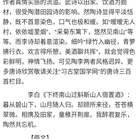
作者真情实感的流溢。此诗以田家、饮酒为题
材，很受陶潜田园诗的影响。然陶诗显得平淡恬
静，既不首意染色，口气也极和缓。如“暧暧无人
村，依依墟里烟”、“采菊东篱下，悠然见南山”等
等。而李诗却着意渲染。细吟“绿竹入幽径，青萝
拂行衣。欢言得所憩，美酒聊共挥”，就会觉得色
彩鲜明，神情飞扬。可见陶李两者风格迥异。更
多唐诗欣赏敬请关注“习古堂国学网”的唐诗三百
首栏目。
李白《下终南山过斛斯山人宿置酒》：
暮从碧山下，山月随人归。却顾所来径，苍苍横
翠微。相携及田家，童稚开荆扉。我醉君复乐，
陶然共忘机。
【原文】