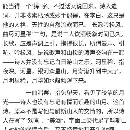
能当得一个“挥”字。不过话又说回来，诗人遣
词，并非搜索枯肠或妙手偶得，在李白，这只是
他的人格、天性的自然流露而已。“长歌吟松风，
曲尽河星稀”二句，是说二人饮酒畅叙时间已久。
长歌，应是声调上引，拖得很长，所谓曼声、引
吭。吟松风，是说歌声和山松的涛声交响在一起
——诗人并没有忘记白日游山之乐。河星稀，指
夜深。河星，银河众星山。月渐渐升到中天了，
月明星稀，月华如水般倾泻下来。
一曲唱罢，抬头望天，看见了皎洁的月
光——诗人也没有忘记有情而识趣的山月。这首
诗，原本不是写他与斛斯山人的交情的，所以诗
人在写了“欢言”、“美酒”，字面上交代足了斛斯山